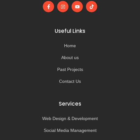
F
I
Y
T
a
n
o
i
c
s
u
k
e
t
t
t
b
a
u
o
o
g
b
k
Useful Links
o
r
e
k
a
-
m
Home
f
About us
Past Projects
Contact Us
Services
Web Design & Development
Social Media Management