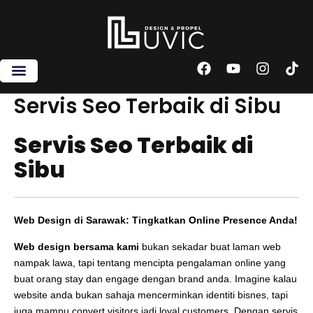
Skip
to
content
F
Y
I
T
a
o
n
i
c
u
s
k
Servis Seo Terbaik di Sibu
e
t
t
t
b
u
a
o
Servis Seo Terbaik di
o
b
g
k
o
e
r
Sibu
k
a
m
Web Design di Sarawak: Tingkatkan Online Presence Anda!
Web design bersama kami
bukan sekadar buat laman web
nampak lawa, tapi tentang mencipta pengalaman online yang
buat orang stay dan engage dengan brand anda. Imagine kalau
website anda bukan sahaja mencerminkan identiti bisnes, tapi
juga mampu convert visitors jadi loyal customers. Dengan servis