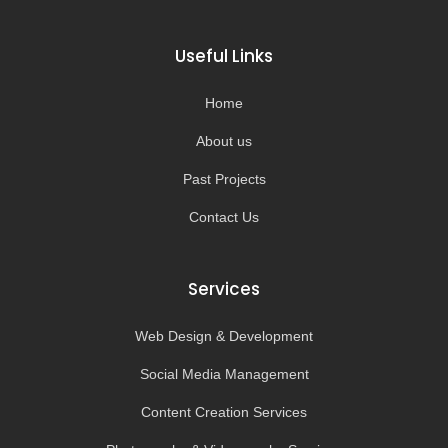
c
s
u
k
e
t
t
t
b
a
u
o
o
g
b
k
Useful Links
o
r
e
k
a
-
m
Home
f
About us
Past Projects
Contact Us
Services
Web Design & Development
Social Media Management
Content Creation Services