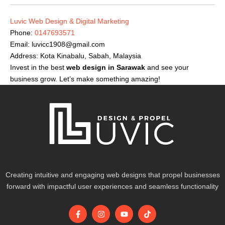
Luvic Web Design & Digital Marketing
Phone:
0147693571
Email:
luvicc1908@gmail.com
Address: Kota Kinabalu, Sabah, Malaysia
Invest in the best
web design in Sarawak
and see your
business grow. Let’s make something amazing!
Creating intuitive and engaging web designs that propel businesses
forward with impactful user experiences and seamless functionality
F
I
Y
T
a
n
o
i