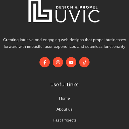
Creating intuitive and engaging web designs that propel businesses
forward with impactful user experiences and seamless functionality
F
I
Y
T
a
n
o
i
c
s
u
k
e
t
t
t
b
a
u
o
o
g
b
k
Useful Links
o
r
e
k
a
-
m
Home
f
About us
Past Projects