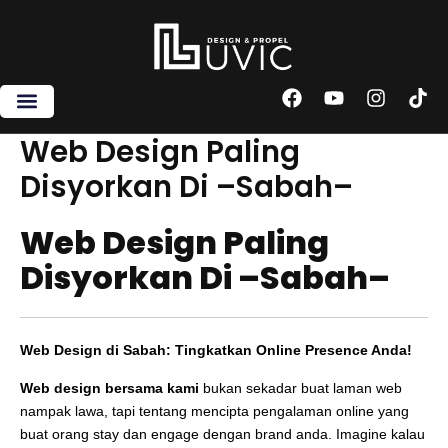
Skip
to
content
F
Y
I
T
a
o
n
i
c
u
s
k
Web Design Paling
e
t
t
t
Disyorkan Di –Sabah–
b
u
a
o
o
b
g
k
o
e
r
Web Design Paling
k
a
m
Disyorkan Di –Sabah–
Web Design di Sabah: Tingkatkan Online Presence Anda!
Web design bersama kami
bukan sekadar buat laman web
nampak lawa, tapi tentang mencipta pengalaman online yang
buat orang stay dan engage dengan brand anda. Imagine kalau