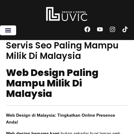
Skip
to
content
F
Y
I
T
a
o
n
i
c
u
s
k
Servis Seo Paling Mampu
e
t
t
t
Milik Di Malaysia
b
u
a
o
o
b
g
k
o
e
r
Web Design Paling
k
a
m
Mampu Milik Di
Malaysia
Web Design di Malaysia: Tingkatkan Online Presence
Anda!
Web design bersama kami
bukan sekadar buat laman web