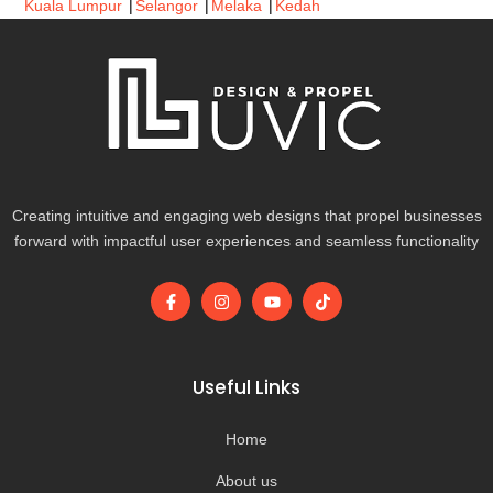
Kuala Lumpur
|
Selangor
|
Melaka
|
Kedah
Creating intuitive and engaging web designs that propel businesses
forward with impactful user experiences and seamless functionality
F
I
Y
T
a
n
o
i
c
s
u
k
e
t
t
t
b
a
u
o
o
g
b
k
Useful Links
o
r
e
k
a
-
m
Home
f
About us